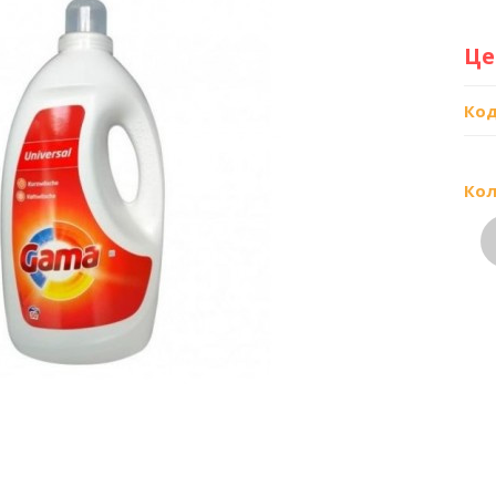
Це
Код
Кол